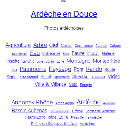
Ardèche en Douce
Photos ardéchoises
Arbre
Ciel
Agriculture
Commerce
Culture
Citation
Couleur
Eau
Fleur
Faune
Galerie
Entreprise
Destination
Expo
Montagne
Montgolfière
Insolite
LandArt
Loisir
Lune
Livre
Paysage
Patrimoine
Rando
Pont
Route
Nuit
Vidéo
Soleil
Signal
StreetArt
Site naturel
Spectacle
Transport
Ville & Village
Vélo
Énergie
Ardèche
Annonay Rhône
Arche Agglo
Aubenas
Bassin Aubenas
Drôme
Gorges de l'Ardèche
Berg-et-Coiron
Loire
Haute-Loire
Isère
Privas Centre Ardèche
Rhône aux Gorges de l'Ardèche
Val de ligne