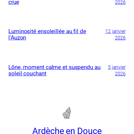
crue
2026
Luminosité ensoleillée au fil de
12 janvier
l’Auzon
2026
Lône, moment calme et suspendu au
5 janvier
soleil couchant
2026
Ardèche en Douce