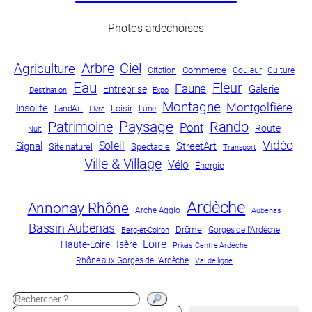
Photos ardéchoises
Arbre
Ciel
Agriculture
Commerce
Culture
Citation
Couleur
Eau
Fleur
Faune
Galerie
Entreprise
Destination
Expo
Montagne
Montgolfière
Insolite
LandArt
Loisir
Lune
Livre
Paysage
Patrimoine
Rando
Pont
Route
Nuit
Vidéo
Soleil
Signal
StreetArt
Site naturel
Spectacle
Transport
Ville & Village
Vélo
Énergie
Ardèche
Annonay Rhône
Arche Agglo
Aubenas
Bassin Aubenas
Drôme
Gorges de l'Ardèche
Berg-et-Coiron
Loire
Haute-Loire
Isère
Privas Centre Ardèche
Rhône aux Gorges de l'Ardèche
Val de ligne
Recherche
Votre adresse e-mail…