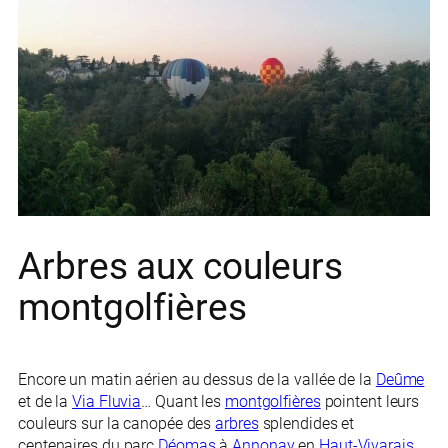
Arbres aux couleurs
montgolfières
Encore un matin aérien au dessus de la vallée de la
Deûme
et de la
Via Fluvia
… Quant les
montgolfières
pointent leurs
couleurs sur la canopée des
arbres
splendides et
centenaires du parc
Déomas
à
Annonay
en
Haut-Vivarais
.