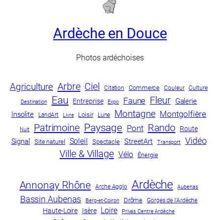
Ardèche en Douce
Photos ardéchoises
Arbre
Ciel
Agriculture
Commerce
Culture
Citation
Couleur
Eau
Fleur
Faune
Galerie
Entreprise
Destination
Expo
Montagne
Montgolfière
Insolite
LandArt
Loisir
Lune
Livre
Paysage
Patrimoine
Rando
Pont
Route
Nuit
Vidéo
Soleil
Signal
StreetArt
Site naturel
Spectacle
Transport
Ville & Village
Vélo
Énergie
Ardèche
Annonay Rhône
Arche Agglo
Aubenas
Bassin Aubenas
Drôme
Gorges de l'Ardèche
Berg-et-Coiron
Loire
Haute-Loire
Isère
Privas Centre Ardèche