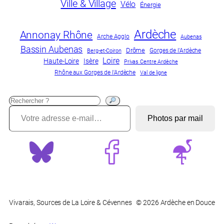
Ville & Village
Vélo
Énergie
Ardèche
Annonay Rhône
Arche Agglo
Aubenas
Bassin Aubenas
Drôme
Gorges de l'Ardèche
Berg-et-Coiron
Loire
Haute-Loire
Isère
Privas Centre Ardèche
Rhône aux Gorges de l'Ardèche
Val de ligne
Recherche
Votre adresse e-mail…
?
Photos par mail
Vivarais, Sources de La Loire & Cévennes
© 2026 Ardèche en Douce