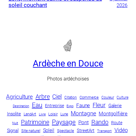
soleil couchant
2026
Ardèche en Douce
Photos ardéchoises
Arbre
Ciel
Agriculture
Commerce
Culture
Citation
Couleur
Eau
Fleur
Faune
Galerie
Entreprise
Destination
Expo
Montagne
Montgolfière
Insolite
LandArt
Loisir
Lune
Livre
Paysage
Patrimoine
Rando
Pont
Route
Nuit
Vidéo
Soleil
Signal
StreetArt
Site naturel
Spectacle
Transport