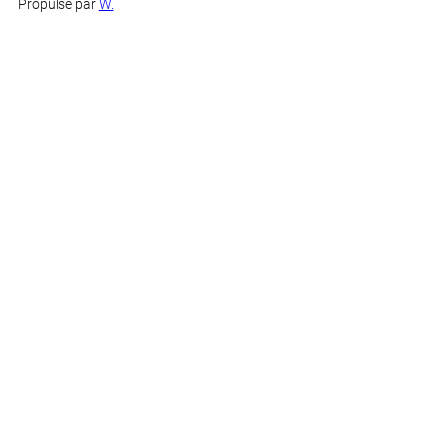
Propulsé par
W
.